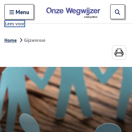
Zoeken
Open en sluit het
Open
Zoe
Menu
Lees voor
Home
Gijzenrooi