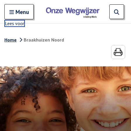
Zoeken
Open en sluit het
Open
Zoe
Menu
Lees voor
Home
Braakhuizen Noord