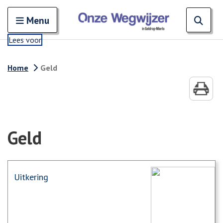
Zoeken
Open en sluit het
Open
Zoe
Menu
Lees voor
Home
Geld
Geld
Uitkering